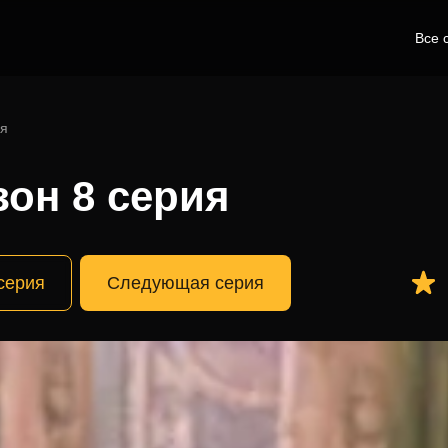
Все 
ия
зон 8 серия
серия
Следующая серия