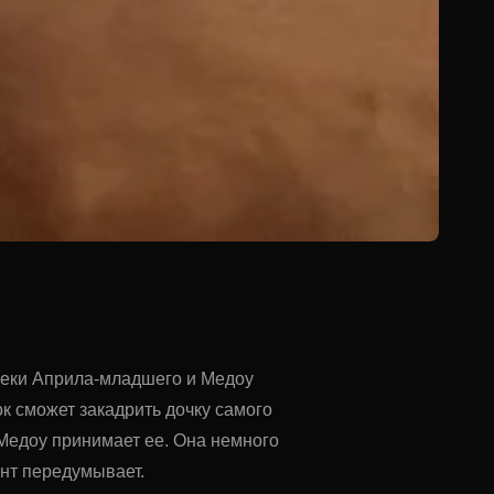
Джеки Априла-младшего и Медоу
к сможет закадрить дочку самого
 Медоу принимает ее. Она немного
ент передумывает.