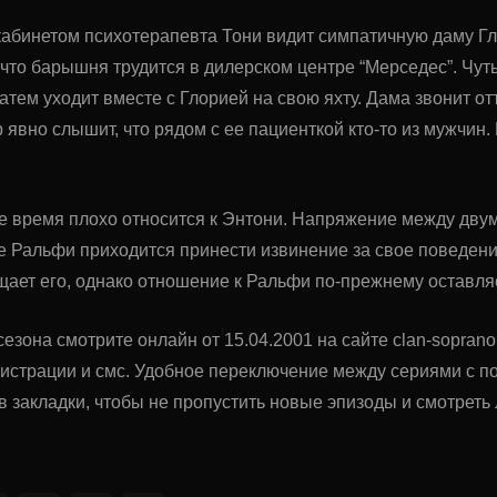
абинетом психотерапевта Тони видит симпатичную даму Гл
, что барышня трудится в дилерском центре “Мерседес”. Чут
 затем уходит вместе с Глорией на свою яхту. Дама звонит о
вно слышит, что рядом с ее пациенткой кто-то из мужчин. 
е время плохо относится к Энтони. Напряжение между дву
же Ральфи приходится принести извинение за свое поведение
щает его, однако отношение к Ральфи по-прежнему оставля
сезона смотрите онлайн от 15.04.2001 на сайте clan-sopran
гистрации и смс. Удобное переключение между сериями с 
в закладки, чтобы не пропустить новые эпизоды и смотрет