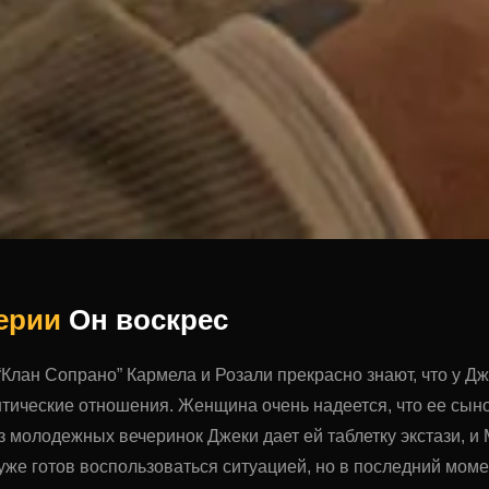
серии
Он воскрес
 “Клан Сопрано” Кармела и Розали прекрасно знают, что у 
ические отношения. Женщина очень надеется, что ее сыно
з молодежных вечеринок Джеки дает ей таблетку экстази, и
 уже готов воспользоваться ситуацией, но в последний мом